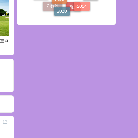
2020
MPAcc
分数线
预测
南重点
12
F