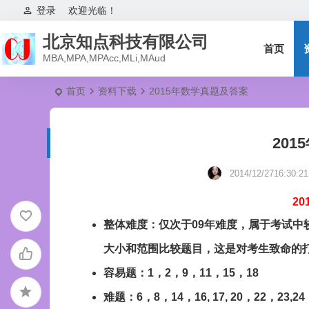
登录
欢迎光临！
北京知点科技有限公司
首页
MBA,MPA,MPAcc,MLi,MAud
首页
资料下载
2015年数学真题及答案
20
2014/12/2716:30:21
2
整体
难度：仅次于09年难度，属于考试中
大小和范围比较题目，这是对考生致命的
容易题：
1
，2
，9
，
11
，
15，18
难题
：6
，8
，
14
，16, 17, 20，22
，23,24