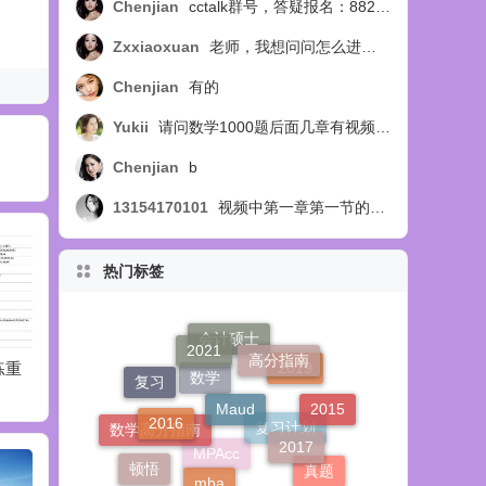
Chenjian
cctalk群号，答疑报名：88254218
Zxxiaoxuan
老师，我想问问怎么进答疑群呢？
Chenjian
有的
Yukii
请问数学1000题后面几章有视频讲解吗
Chenjian
b
13154170101
视频中第一章第一节的例14题，扩展部分，视频中讲选C，教材中讲选B，个人觉得应该选B，求正确答案，求官方回复！
热门标签
2021
高分指南
Maud
套模卷
2019数学从零飞跃勘
2018年数学历年真题
201
会计硕士
2016
复习
误
名家详解重点题
点题
2019
2017
2015
mba
数学
顿悟
数学高分指南
复习计划
2014
真题