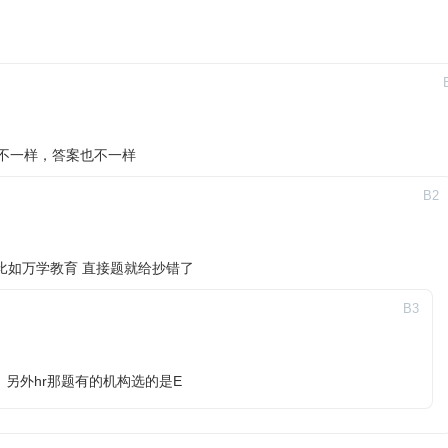
不一样，答案也不一样
B
2
比如万学教育 直接题就给抄错了
B
3
另外hr那题有的机构选的是E