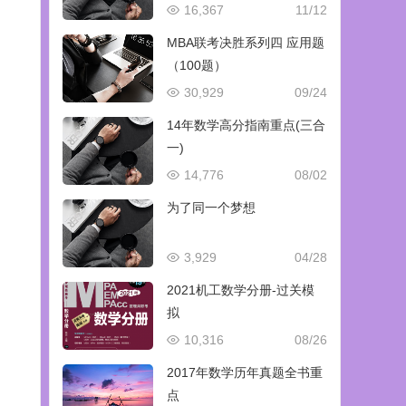
16,367
11/12
MBA联考决胜系列四 应用题
（100题）
30,929
09/24
14年数学高分指南重点(三合
一)
14,776
08/02
为了同一个梦想
3,929
04/28
2021机工数学分册-过关模
拟
10,316
08/26
2017年数学历年真题全书重
点