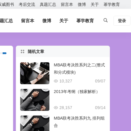
权威图书
考后交流
真题汇总
留言本
微博
关于
幂学教育
题汇总
留言本
微博
关于
幂学教育
登录
随机文章
MBA联考决胜系列之二(整式
和分式模块)
10,327
09/07
2013年考纲（独家解析）
28,157
09/14
MBA联考决胜系列九 排列组
合