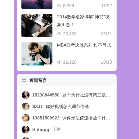
8,289
11/22
2014数学名家详解“神书”视
频汇总！
25,128
05/31
MBA联考决胜系列七 不等式
12,120
10/18
近期留言
15236844558
这个为什么没有第二章的视频呢，第四节的？？？
SXJ1
你好视频怎么调节倍速
13851509923
课件无法倍速播放？什么问题
Hhhqqq
上岸