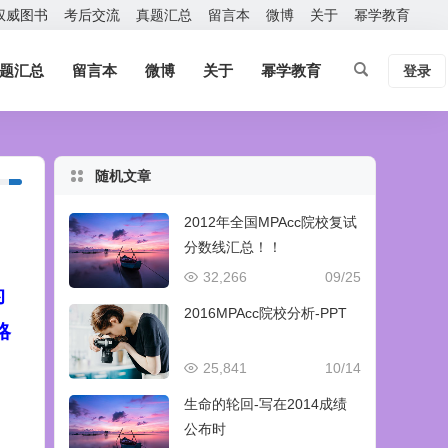
权威图书
考后交流
真题汇总
留言本
微博
关于
幂学教育
题汇总
留言本
微博
关于
幂学教育
登录
随机文章
2012年全国MPAcc院校复试
分数线汇总！！
32,266
09/25
的
2016MPAcc院校分析-PPT
略
25,841
10/14
生命的轮回-写在2014成绩
公布时