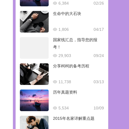
6,384
02/26
生命中的大石块
1,806
04/17
国家线汇总，指导您的报
考！
29,903
09/24
分享柯柯的备考历程
11,738
03/13
历年真题资料
5,534
10/09
2015年名家详解重点题