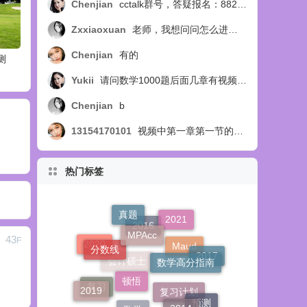
Chenjian
cctalk群号，答疑报名：88254218
Zxxiaoxuan
老师，我想问问怎么进答疑群呢？
Chenjian
有的
测
Yukii
请问数学1000题后面几章有视频讲解吗
Chenjian
b
13154170101
视频中第一章第一节的例14题，扩展部分，视频中讲选C，教材中讲选B，个人觉得应该选B，求正确答案，求官方回复！
热门标签
MPAcc
真题
2021
分数线
43
F
数学高分指南
2016
顿悟
2020
2017
Maud
2019
2014
会计硕士
mba
复习
预测