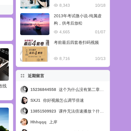
8,343
10/18
2013年考试微小说-纯属虚
构，供考后放松
4,665
01/07
考前最后四套卷扫码视频
8,716
10/13
近期留言
分数线
2016管理类联考国家
2016年MPAcc院校信
如何理
15236844558
这个为什么没有第二章的视频呢，第四节的？？？
线预测
息及分数线预测
试及分
SXJ1
你好视频怎么调节倍速
13851509923
课件无法倍速播放？什么问题
Hhhqqq
上岸