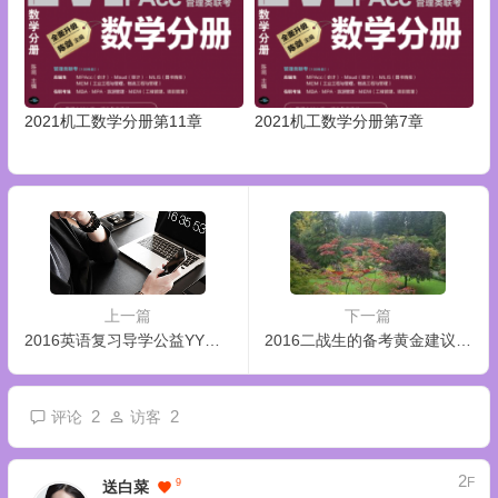
2021机工数学分册第11章
2021机工数学分册第7章
上一篇
下一篇
2016英语复习导学公益YY课程
2016二战生的备考黄金建议第二集
2
2
评论
访客
2
F
9
送白菜