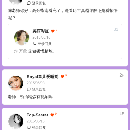
登录回复
陈老师你好，高分指南看完了，是看历年真题详解还是看顿悟
呢？
B
1
9
美丽彩虹
2015/06/16
登录回复
@
万欣
先做顿悟精炼。
2
F
9
Royal童儿爱睡觉
2015/06/08
登录回复
老师，顿悟精炼有视频吗
1
F
9
Top-Secret
2015/05/16
登录回复