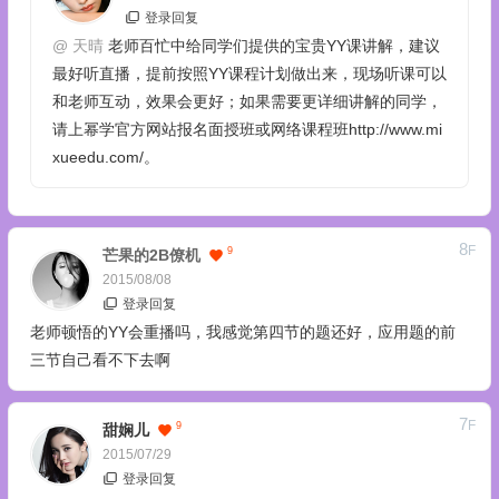
登录回复
@
天晴
老师百忙中给同学们提供的宝贵YY课讲解，建议
最好听直播，提前按照YY课程计划做出来，现场听课可以
和老师互动，效果会更好；如果需要更详细讲解的同学，
请上幂学官方网站报名面授班或网络课程班http://www.mi
xueedu.com/。
8
F
9
芒果的2B僚机
2015/08/08
登录回复
老师顿悟的YY会重播吗，我感觉第四节的题还好，应用题的前
三节自己看不下去啊
7
F
9
甜娴儿
2015/07/29
登录回复