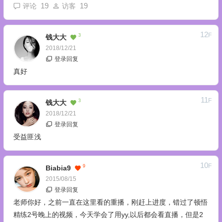
19
19
评论
访客
12
F
3
钱大大
2018/12/21
登录回复
真好
11
F
3
钱大大
2018/12/21
登录回复
受益匪浅
10
F
9
Biabia9
2015/08/15
登录回复
老师你好，之前一直在这里看的重播，刚赶上进度，错过了顿悟
精练2号晚上的视频，今天学会了用yy,以后都会看直播，但是2