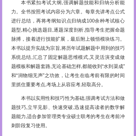
本书紧扣考试大纲,强调解题技能和归纳分析能
力。全书按照考试内容分为六章。每章先讲考点公式
进行总结，再将考纲知识点归纳成100余种考试核心
题型,精心挑选题目,逐题深度剖析,指导考生把握命题
脉搏，接着进行技能扩展，最后附上顿悟模块练习。
本书以提升实战为宗旨,将历年试题解题中用到的技巧
系统总结,汇总了固定解题思维模式,又灵活演变成做
题模板和解题套路,无论基础怎样,都能收到“水到渠成”
和“润物细无声”之功效，让考生在临考前有限的时间
里抓住重要考点,考场上从容应考,轻取高分。
本书以实用性和技巧性为基础,强调考试方法和做
题技巧,立竿见影、快速突破,迅速提高读者的数学解
题能力,适合参加管理类专业硕士联考的考生在考前冲
刺阶段复习使用。