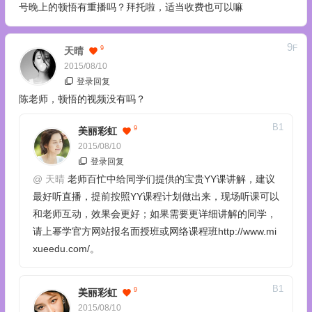
号晚上的顿悟有重播吗？拜托啦，适当收费也可以嘛
9
F
9
天晴
2015/08/10
登录回复
陈老师，顿悟的视频没有吗？
B
1
9
美丽彩虹
2015/08/10
登录回复
@
天晴
老师百忙中给同学们提供的宝贵YY课讲解，建议
最好听直播，提前按照YY课程计划做出来，现场听课可以
和老师互动，效果会更好；如果需要更详细讲解的同学，
请上幂学官方网站报名面授班或网络课程班http://www.mi
xueedu.com/。
B
1
9
美丽彩虹
2015/08/10