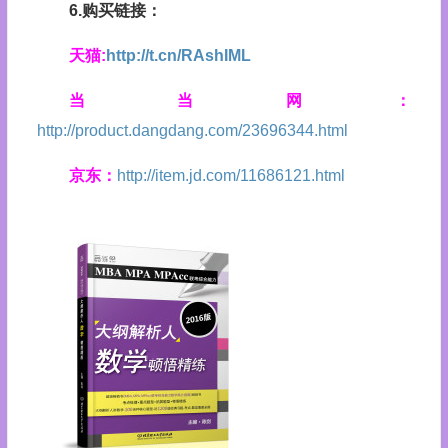
6.购买链接：
天猫:
http://t.cn/RAshIML
当当网：
http://product.dangdang.com/23696344.html
京东：
http://item.jd.com/11686121.html