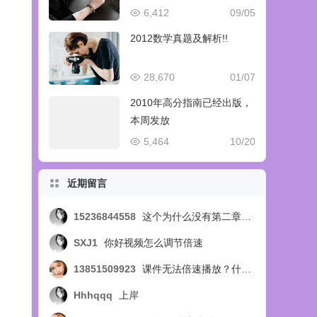
6,412
09/05
2012数学真题及解析!!
28,670
01/07
2010年高分指南已经出版，
本周发放
5,464
10/20
近期留言
15236844558
这个为什么没有第二章的视频呢，第四节的？？？
SXJ1
你好视频怎么调节倍速
13851509923
课件无法倍速播放？什么问题
Hhhqqq
上岸