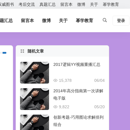
权威图书
考后交流
真题汇总
留言本
微博
关于
幂学教育
题汇总
留言本
微博
关于
幂学教育
登录
随机文章
2017逻辑YY视频重播汇总
15,378
06/04
2014年高分指南第一次讲解
电子版
9,822
05/20
创新考题-巧用图论求解排列
组合