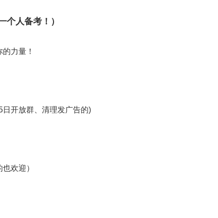
一个人备考！）
你的力量！
5日开放群、清理发广告的)
的也欢迎）