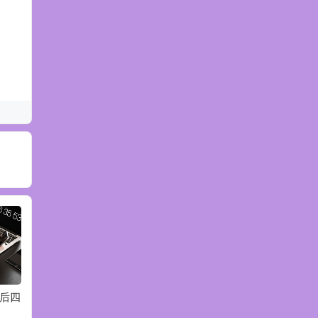
最后四
2020年旧版高分指南
2020年数学顿悟精练
202
重点题
重点题
题下载