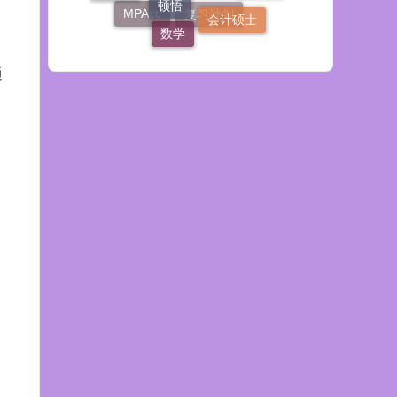
2014
会计硕士
数学
MPAcc
复习计划
通
，