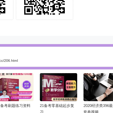
.cc/206.html
1备考刷题练习资料
21备考零基础起步复
2020经济类396
习
套卷视频