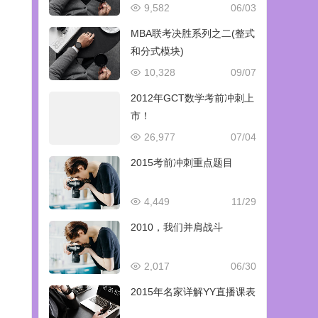
9,582
06/03
MBA联考决胜系列之二(整式
和分式模块)
10,328
09/07
2012年GCT数学考前冲刺上
市！
26,977
07/04
2015考前冲刺重点题目
4,449
11/29
2010，我们并肩战斗
2,017
06/30
2015年名家详解YY直播课表