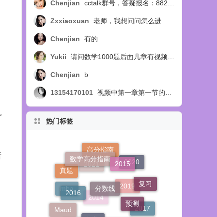
Chenjian
cctalk群号，答疑报名：88254218
Zxxiaoxuan
老师，我想问问怎么进答疑群呢？
Chenjian
有的
Yukii
请问数学1000题后面几章有视频讲解吗
Chenjian
b
13154170101
视频中第一章第一节的例14题，扩展部分，视频中讲选C，教材中讲选B，个人觉得应该选B，求正确答案，求官方回复！
。
热门标签
数学高分指南
2015
所
高分指南
分数线
真题
2020
2016
复习
2021
预测
顿悟
mba
2019
Maud
2017