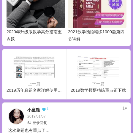
2020年升级版数学高分指南重
2021数学顿悟精练1000题第四
点题
节讲解
上一篇
下一篇
2019历年真题名家详解使用方法
2019数学顿悟精练重点题下载
1
F
1
小童鞋
2019/01/07
登录回复
这次刷题也有重点了…