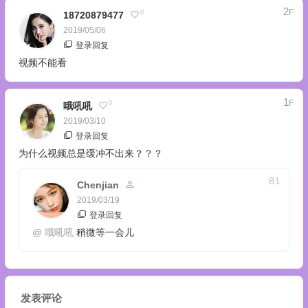
2
F
0
18720879477
2019/05/06
登录回复
视频不能看
1
F
0
哦吼吼
2019/03/10
登录回复
为什么视频总是缓冲不出来？？？
B
1
Chenjian
2019/03/19
登录回复
@
哦吼吼
稍微等一会儿
发表评论