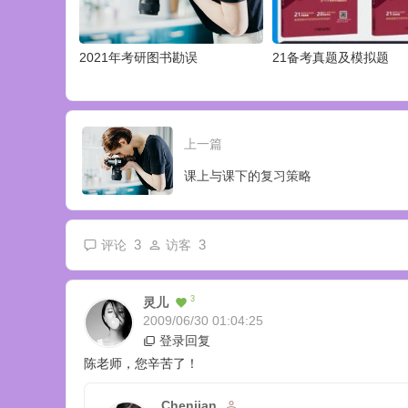
2021年考研图书勘误
21备考真题及模拟题
上一篇
课上与课下的复习策略
3
3
评论
访客
3
灵儿
2009/06/30 01:04:25
登录回复
陈老师，您辛苦了！
Chenjian