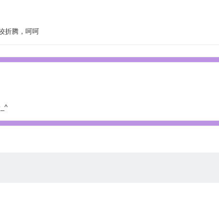
较折腾，呵呵
_^