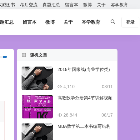
权威图书
考后交流
真题汇总
留言本
微博
关于
幂学教育
题汇总
留言本
微博
关于
幂学教育
登录
随机文章
2015年国家线(专业学位类)
4,110
03/11
高教数学分册第4节讲解视频
28,844
08/17
MBA数学第二本书编写结构