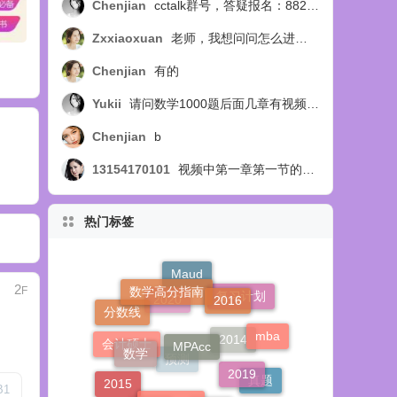
Chenjian
cctalk群号，答疑报名：88254218
Zxxiaoxuan
老师，我想问问怎么进答疑群呢？
Chenjian
有的
Yukii
请问数学1000题后面几章有视频讲解吗
Chenjian
b
13154170101
视频中第一章第一节的例14题，扩展部分，视频中讲选C，教材中讲选B，个人觉得应该选B，求正确答案，求官方回复！
热门标签
数学高分指南
Maud
2016
2
F
复习计划
分数线
MPAcc
2020
mba
数学
2019
会计硕士
2014
2015
高分指南
预测
真题
B
1