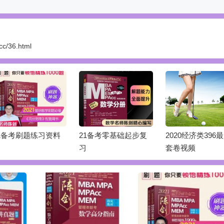
cc/36.html
1备考刷题练习资料
21备考零基础起步复
2020经济类396
习
套卷视频