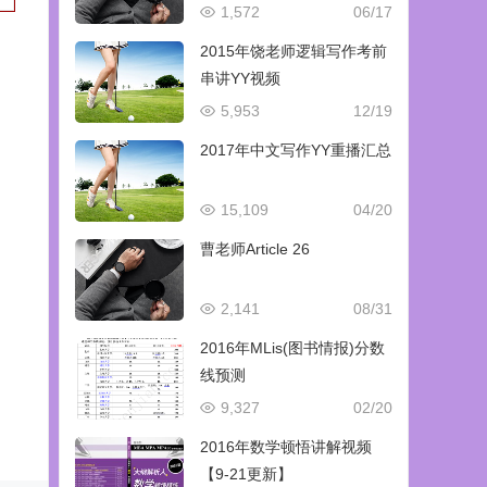
1,572
06/17
2015年饶老师逻辑写作考前
串讲YY视频
5,953
12/19
2017年中文写作YY重播汇总
15,109
04/20
曹老师Article 26
2,141
08/31
2016年MLis(图书情报)分数
线预测
9,327
02/20
2016年数学顿悟讲解视频
【9-21更新】