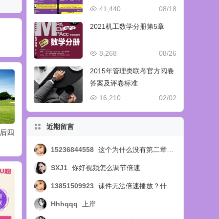
41,440
08/18
2021机工数学分册第5章
8,268
08/26
2015年管理类联考官方阅卷
答案及评卷标准
16,210
02/02
近期留言
最后四
2020年旧版高分指南
2020年数学顿悟精练
202
重点题
重点题
题下载
15236844558
这个为什么没有第二章的视频呢，第四节的？？？
SXJ1
你好视频怎么调节倍速
13851509923
课件无法倍速播放？什么问题
Hhhqqq
上岸