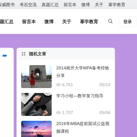
权威图书
考后交流
真题汇总
留言本
微博
关于
幂学教育
题汇总
留言本
微博
关于
幂学教育
登录
随机文章
2014南开大学MPA备考经验
分享
6,761
05/10
学习小组—数学复习指导
1,707
05/06
2016年MBA提前面试公益视
频课程