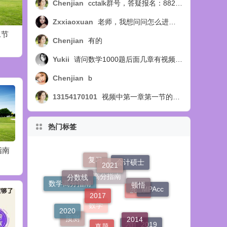
Chenjian
cctalk群号，答疑报名：88254218
Zxxiaoxuan
老师，我想问问怎么进答疑群呢？
二节
Chenjian
有的
Yukii
请问数学1000题后面几章有视频讲解吗
Chenjian
b
13154170101
视频中第一章第一节的例14题，扩展部分，视频中讲选C，教材中讲选B，个人觉得应该选B，求正确答案，求官方回复！
热门标签
指南
2020年数学顿悟精练
2020年数学分册重点
202
2021
重点题
题下载
分指南
复习
会计硕士
分数线
顿悟
2017
数学高分指南
MPAcc
高分指南
2016
2020
2014
真题
数学
2019
预测