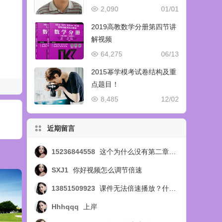
2,090
01/01
2019高教数学分册第四节讲
解视频
64,275
06/13
2015幂学模考试卷结构及重
点题目！
8,485
12/02
近期留言
15236844558
这个为什么没有第二章的视频呢，第四节的？？？
SXJ1
你好视频怎么调节倍速
13851509923
课件无法倍速播放？什么问题
Hhhqqq
上岸