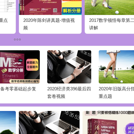
南重点
2020年陈剑讲真题-增值视
2017数学顿悟每章第
频
讲解
1备考零基础起步复
2020经济类396最后四
2020年旧版高分
套卷视频
重点题