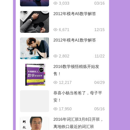
3,033
03/16
2012年模考A5数学解答
6,671
12/15
2012年模考A1数学解答
2,802
11/22
2016数学顿悟精炼开始发
售！
12,217
04/29
恭喜小杨当爸爸了，母子平
安！
17,950
05/16
2016年词汇班3月8日开班，
离地铁口最近的词汇班