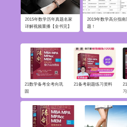
2015年数学历年真题名家
2019年数学高分指
详解视频重播【全书完】
题！
及模拟题
21数学备考全考向巩
21备考刷题练习资料
2
固
习