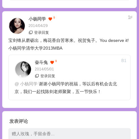
1
F
9
小杨同学
2014/04/29
登录回复
宝剑锋从磨砺出，梅花香自苦寒来。祝贺兔子。You deserve it!
小杨同学清华大学2013MBA
B
1
9
奋斗兔
2014/05/01
登录回复
@
小杨同学
谢谢小杨同学的祝福，等以后有机会去北
京，我们一起找陈剑老师聚聚，五一节快乐！
发表评论