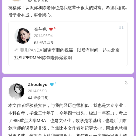
登录回复
祝福你！认识你和陈老师也是我这辈子很大的财富。希望我们以
后学业有成，事业顺心。
B
1
5
奋斗兔
2014/05/04
登录回复
@
顺儿PANDA
谢谢李顺的祝福，以后有时间一起去北京
找SUPERMAN陈剑老师聚聚啊
3
F
1
Zhouleyu
2014/05/03
登录回复
本文作者经验很实在，与我的经历也很相似，我也是大专毕业，
本科自考，毕业二十年了，今年四十出头，经过一年努力，考上
了985重点大学MBA，也是文科生，数学是零基础，也是听了陈
剑老师的课受益非浅，当然比本文作者年纪更大些，困难也就相
对更多些，这次考上对我鼓舞很大，相信自己一定能做出更大的