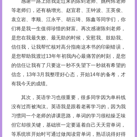
感谢一路上陪我走过来的陈剑老师、姚柯炜老师
等老师们，还有杨增光、赵宜君、王钟波、王英俊、
袁立岩、李顺、江永平、胡云琦、陈鑫等同学们，你
们将是我一生值得珍惜的财富。再次感谢陈剑老师，
是您在我最失败、最无助的时候，安慰我、鼓励我、
信任我，让我帮忙核对高分指南这本书的印刷错误，
是您帮助我渡过13年年初我内心最痛苦的时刻，是您
的信任让我有了只要这一秒不失望下一秒就有希望的
信念，13年3月我整理好心态，开始14年的备考，才
有我今天的成绩。
其次，英语学习也很重要，很多同学因为单科线
没有过而被淘汰。英语我是跟着老蒋学习的，因为我
习惯同一个老师的讲课思路，单词的学习很枯燥乏味
但它却很关键，基础班一定要逼着自己天天背单词，
等系统班开始时可通过做阅读背单词，熟话说得好得