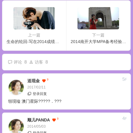
上一篇
下一篇
生命的轮回-写在2014成绩公布时
2014南开大学MPA备考经验分享
8
8
评论
访客
5
F
9
送现金
2017/02/11
登录回复
領現唫 澳门星际?????．???
4
F
9
顺儿PANDA
2014/05/03