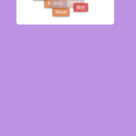
顿悟
预测
会计硕士
Maud