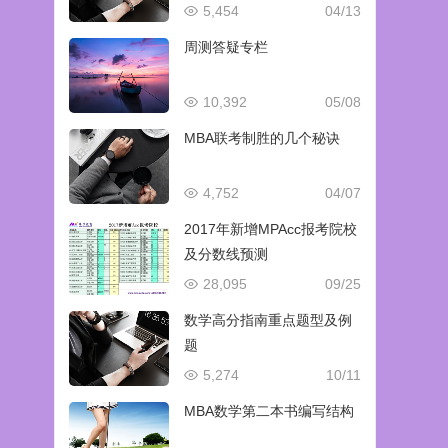
5,454
04/13
周测答疑专栏
10,392
05/08
MBA联考制胜的几个秘诀
4,752
04/07
2017年新增MPAcc报考院校
及分数线预测
28,095
09/25
数学高分指南重点题型及例
题
5,274
10/11
MBA数学第二本书编写结构