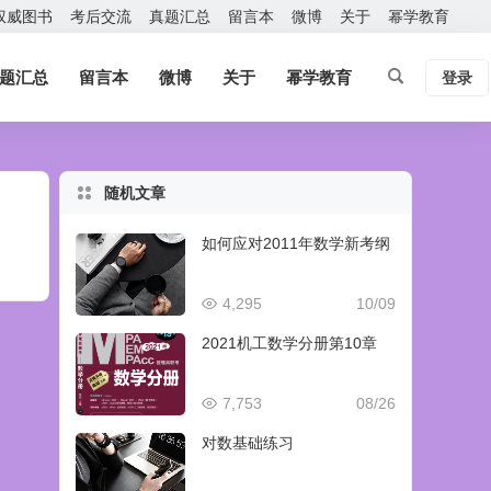
权威图书
考后交流
真题汇总
留言本
微博
关于
幂学教育
题汇总
留言本
微博
关于
幂学教育
登录
随机文章
如何应对2011年数学新考纲
4,295
10/09
2021机工数学分册第10章
7,753
08/26
对数基础练习