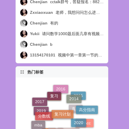
Chenjian
cctalk群号，答疑报名：88254218
Zxxiaoxuan
老师，我想问问怎么进答疑群呢？
Chenjian
有的
Yukii
请问数学1000题后面几章有视频讲解吗
Chenjian
b
13154170101
视频中第一章第一节的例14题，扩展部分，视频中讲选C，教材中讲选B，个人觉得应该选B，求正确答案，求官方回复！
热门标签
2016
复习
2014
2015
数学
2017
复习计划
高分指南
分数线
真题
2019
2020
数学高分指南
mba
MPAcc
2021