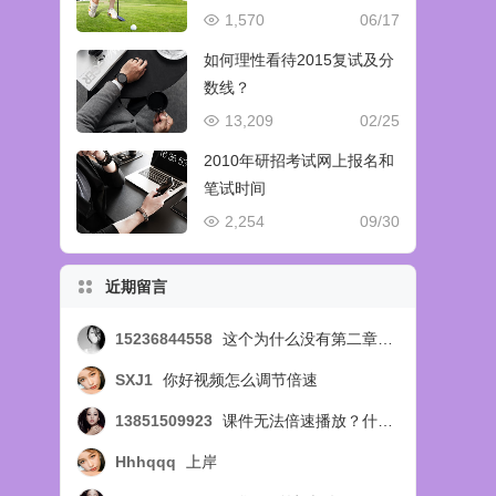
1,570
06/17
如何理性看待2015复试及分
数线？
13,209
02/25
2010年研招考试网上报名和
笔试时间
2,254
09/30
近期留言
15236844558
这个为什么没有第二章的视频呢，第四节的？？？
SXJ1
你好视频怎么调节倍速
13851509923
课件无法倍速播放？什么问题
Hhhqqq
上岸