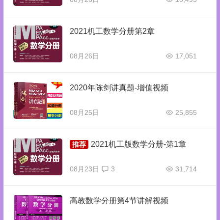
2021机工数学分册第2章
08月26日
17,051
2020年陈剑讲真题-增值视频
08月25日
25,855
2021机工版数学分册-第1章
推荐
08月23日
3
31,714
高教数学分册第4节讲解视频