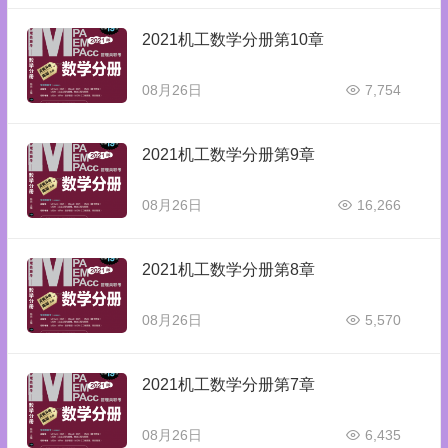
2021机工数学分册第10章
08月26日
7,754
2021机工数学分册第9章
08月26日
16,266
2021机工数学分册第8章
08月26日
5,570
2021机工数学分册第7章
08月26日
6,435