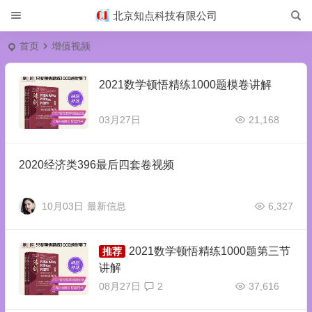
北京知点科技有限公司
首页
增值视频
2021数学顿悟精练1000题模卷讲解
03月27日
21,168
2020经济类396最后四套卷视频
10月03日
最新信息
6,327
2021数学顿悟精练1000题第三节
推荐
讲解
08月27日
2
37,616