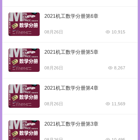
2021机工数学分册第6章
08月26日
10,915
2021机工数学分册第5章
08月26日
8,267
2021机工数学分册第4章
08月26日
11,569
2021机工数学分册第3章
08月26日
10,495