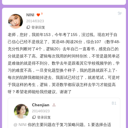
9
F
9
NINI
2014/03/23
登录回复
老师，您好，我前年153，今年考了155，没过线。现在对于自
己信心已经不是很足了。英语48-阅读26分，综合107 （数学48-
充分性判断对了4个，逻辑20）去年自己一直看书，感觉自己的
分就是拔不了高。逻辑每次我用的时间特别长，不管是题简单还
是难做的就是得不到分。数学去年是跟着其它学校视频学的，学
习的难度不高，一旦变化题型换个样子，我的思路就跟不上了-
每次的陷阱我都能掉进去。我面试已经过了，就差笔试，可是对
于我这样的考生，逻辑，英语数学都应该怎样去学习才能提高
呀？希望老师能给我些建议。谢谢了
B
1
Chenjian
2014/03/23
登录回复
@
NINI
你的主要问题在于复习策略问题。1.要选择合适