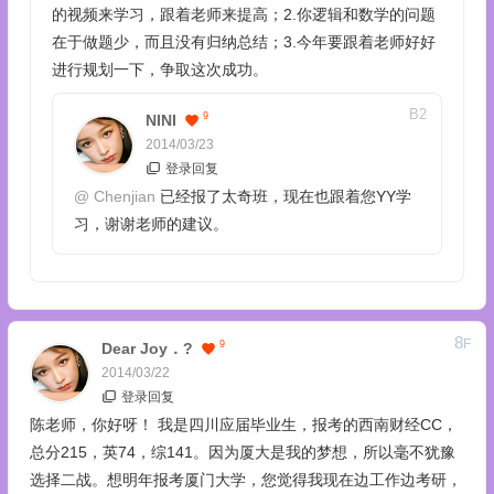
的视频来学习，跟着老师来提高；2.你逻辑和数学的问题
在于做题少，而且没有归纳总结；3.今年要跟着老师好好
进行规划一下，争取这次成功。
B
2
9
NINI
2014/03/23
登录回复
@
Chenjian
已经报了太奇班，现在也跟着您YY学
习，谢谢老师的建议。
8
F
9
Dear Joy．?
2014/03/22
登录回复
陈老师，你好呀！ 我是四川应届毕业生，报考的西南财经CC，
总分215，英74，综141。因为厦大是我的梦想，所以毫不犹豫
选择二战。想明年报考厦门大学，您觉得我现在边工作边考研，