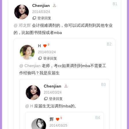
B
1
Chenjian
2014/03/24
登录回复
@
邓龙辉
会计很难调剂的，你可以试试调剂到其他专业
的，比如图书情报或者mba
B
2
9
H
2014/03/24
登录回复
@
Chenjian
老师，考cc如果调剂到mba不需要工
作经验吗？我是应届生
B
3
Chenjian
2014/03/24
登录回复
@
H
应届生无法调剂mba的。
B
4
9
辉
2014/03/25