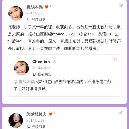
6
F
9
提线木偶
2014/03/22
登录回复
陈老师，听了您一年的课，收获颇多。出分后一直比较纠结，家
是太原的，报得山西财经mpacc，226，综合146，英语80，去
年后半年一直准备的。原来一直想上东财，最后到确认的时候还
是没敢报。最近一直在想二战，想听听老师的看法。
B
1
Chenjian
2014/03/23
登录回复
@
提线木偶
你226进山西财经有希望的，不用考虑二战
了，好好准备复试。
5
F
9
为梦想努力
2014/03/19
登录回复