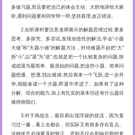
多做习题,而且要把自己的体会主动、大胆地讲给大家
听,遇到问题要和同学辩一辩,坚持真理,改正错误。
2.在听课时要注意老师展示的解题思维过程,要多
思考、多探究、多尝试,发现创造性的解法,学会“小题
大做”和“大题小做”的解题方法，对待难题不妨把“大”
拆“小”,以“退”为“进”,也就是把一个比较复杂的问题,拆
成或退为最简单、最原始的问题,把这些小题、简单问
题想通、想透,找出规律,然后再来一个飞跃,进一步升
华,就能凑成一个大题,即退中求进了。如果有了这种
分解、综合的能力,加上有扎实的基本功还有什么题目
难得倒我们。
3.对于再战生，最容易出现浮躁的状况，因为复
习过一遍，看上去都会，但实际又有很多存在盲点。
这种状态必须要及时矫正，否则不仅会影响后期的复