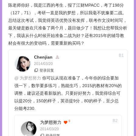
陈老师你好，我是江西的考生，报了江财MPACC，考了198分
（127，71），考研一直是我的梦想，所以我毫不犹豫要二战。
总结这次考试，我觉得英语优势没有发挥，联考作文没时间写，
最关键是败在只准备了两个月，题目做少了！我想让您帮我分析
下，我该从什么时候开始准备二战为好？还有2015年的辅导教
材会有很大的变动吗，需要重新购买吗？
B
1
Chenjian
2014/03/20
登录回复
@
为梦想努力
你可以从现在准备了，今年你的综合要加
强一下，数学要多练习，熟能生巧，2015的教材有20%的
调整，建议还是看新版的。只要好好努力，我觉得综合可
以提20分，150的样子，英语提9分，80的样子，至少总
分能考230.
B
2
9
为梦想努力
2014/03/20
登录回复