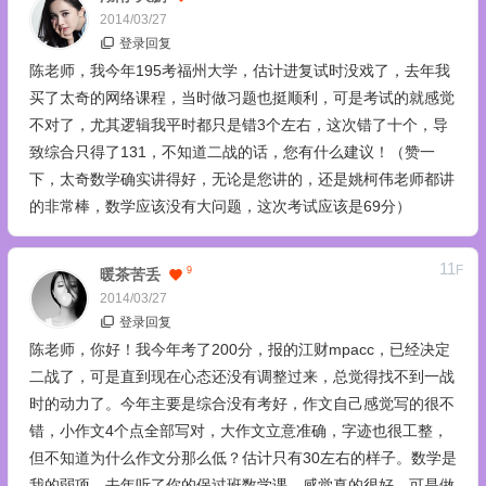
2014/03/27
登录回复
陈老师，我今年195考福州大学，估计进复试时没戏了，去年我
买了太奇的网络课程，当时做习题也挺顺利，可是考试的就感觉
不对了，尤其逻辑我平时都只是错3个左右，这次错了十个，导
致综合只得了131，不知道二战的话，您有什么建议！（赞一
下，太奇数学确实讲得好，无论是您讲的，还是姚柯伟老师都讲
的非常棒，数学应该没有大问题，这次考试应该是69分）
11
F
9
暖茶苦丢
2014/03/27
登录回复
陈老师，你好！我今年考了200分，报的江财mpacc，已经决定
二战了，可是直到现在心态还没有调整过来，总觉得找不到一战
时的动力了。今年主要是综合没有考好，作文自己感觉写的很不
错，小作文4个点全部写对，大作文立意准确，字迹也很工整，
但不知道为什么作文分那么低？估计只有30左右的样子。数学是
我的弱项，去年听了你的保过班数学课，感觉真的很好，可是做