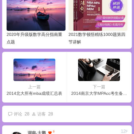
2020年升级版数学高分指南重
2021数学顿悟精练1000题第四
点题
节讲解
上一篇
下一篇
2014北大所有mba成绩汇总表
2014南京大学MPAcc考生备考经验
28
28
评论
访客
12
F
9
湖南-大鹏