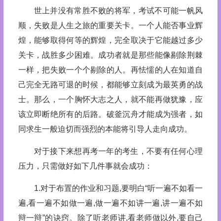
世上并没有常胜不败的将军，考试不可能一帆风
顺，失败是人生之旅的重要关卡。一个人能否事业辉
煌，能够取得何等的辉煌，完全取决于它能越过多少
关卡，战胜多少困难。成功者就是那些能像剔除荆棘
一样，把失败一个个剔除的人。再怯懦的人在知道自
己完全无路可退的时候，都能够立刻成为最英勇的战
士。那么，一个胸怀大志之人，就不能再做犹豫，应
该立即断绝所有的后路。破釜沉舟才能成为强者，如
同求生一般迫切而强烈的本能将引导人走向成功。
对于接下来想再考一年的考生，不要有任何心理
压力，只需做好如下几件事就会成功：
1.对于布置的作业和习题,要明白“听一遍不如看一
遍,看一遍不如做一遍,做一遍不如讲一遍,讲一遍不如
辩一辩”的诀窍。除了听老师讲,看老师做以外,要自己