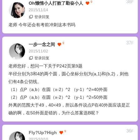
38
F
9
Oh懒惰小人打败了勤奋小人
2015/11/14
登录回复
老师 今年还会有考前冲刺这本书吗
37
F
9
一步一念之间
2015/11/02
登录回复
老师您好，想问一下关于P242页第9题
半径分别为3和4的两个圆，圆心坐标分别为(a,1)和(b,2)，则他
们有4条公切线。
（1）点P（a,b）在圆（x-2）^2 （y-1）^2=40外面
（2）点P（a,b）在圆（x-2）^2 （y-1）^2=50外面
外离的范围大于49，40<49，所以条件说点P在40外面应该是正
确的啊，在50外面是错的，为什么答案选B呢？
36
F
9
Fly?Up?High
2015/10/10