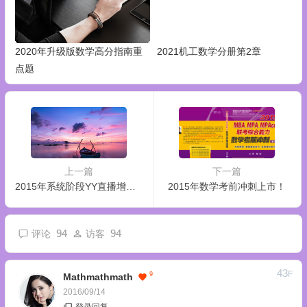
2020年升级版数学高分指南重
2021机工数学分册第2章
点题
上一篇
下一篇
2015年系统阶段YY直播增值课表
2015年数学考前冲刺上市！
94
94
评论
访客
43
F
9
Mathmathmath
2016/09/14