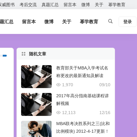
权威图书
考后交流
真题汇总
留言本
微博
关于
幂学教育
题汇总
留言本
微博
关于
幂学教育
登录
随机文章
教育部关于MBA入学考试名
称更改的最新通知及解读
1,970
09/10
2017年高分指南基础课程讲
解视频
12,113
12/16
MBA联考决胜系列之三(比和
比例模块) 2012-4-17更新！