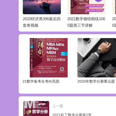
悟精练100
2020经济类396最后四
2021数学顿悟精练100
2
套卷视频
0题第三节讲解
0
21数学备考全考向巩固
2020年数学分册重点题
上一篇
2021机工数学分册第2章