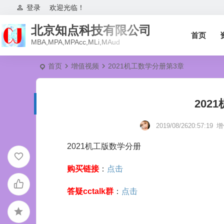
登录
欢迎光临！
北京知点科技有限公司
首页
MBA,MPA,MPAcc,MLi,MAud
首页
增值视频
2021机工数学分册第3章
202
2019/08/2620:57:19
增
2021机工版数学分册
购买链接
：
点击
答疑cctalk群
：
点击