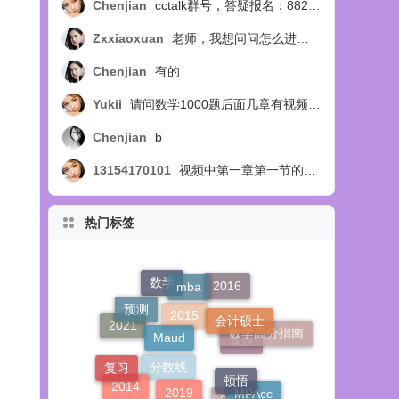
Chenjian
cctalk群号，答疑报名：88254218
Zxxiaoxuan
老师，我想问问怎么进答疑群呢？
Chenjian
有的
Yukii
请问数学1000题后面几章有视频讲解吗
Chenjian
b
13154170101
视频中第一章第一节的例14题，扩展部分，视频中讲选C，教材中讲选B，个人觉得应该选B，求正确答案，求官方回复！
热门标签
mba
预测
会计硕士
Maud
2016
数学
数学高分指南
顿悟
2021
2019
复习
2015
真题
MPAcc
2017