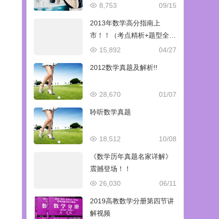
8,753
09/15
2013年数学高分指南上
市！！（考点精析+题型全归
纳+专题点睛+阶梯化训练）
15,892
04/27
2012数学真题及解析!!
28,670
01/07
聆听数学真题
18,512
10/08
《数学历年真题名家详解》
震撼登场！！
26,030
06/11
2019高教数学分册第四节讲
解视频