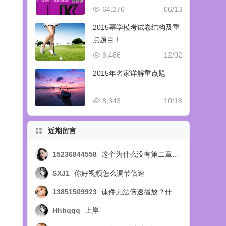
64,276
06/13
2015幂学模考试卷结构及重
点题目！
8,486
12/02
2015年名家详解重点题
8,343
10/18
近期留言
15236844558
这个为什么没有第二章的视频呢，第四节的？？？
SXJ1
你好视频怎么调节倍速
13851509923
课件无法倍速播放？什么问题
Hhhqqq
上岸