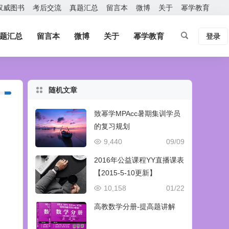
权威图书
考后交流
真题汇总
留言本
微博
关于
幂学教育
题汇总
留言本
微博
关于
幂学教育
登录
随机文章
致幂学MPAcc暑期集训学员
的复习规划
9,440
09/09
2016年公益课程YY直播课表
【2015-5-10更新】
10,158
01/22
高教数学分册-提高题讲解