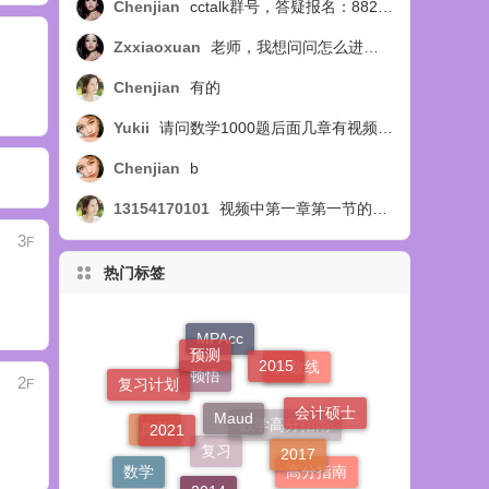
Chenjian
cctalk群号，答疑报名：88254218
Zxxiaoxuan
老师，我想问问怎么进答疑群呢？
Chenjian
有的
Yukii
请问数学1000题后面几章有视频讲解吗
Chenjian
b
13154170101
视频中第一章第一节的例14题，扩展部分，视频中讲选C，教材中讲选B，个人觉得应该选B，求正确答案，求官方回复！
3
F
热门标签
预测
MPAcc
2015
分数线
2
复习计划
F
Maud
顿悟
2021
会计硕士
2017
真题
数学高分指南
2014
数学
高分指南
复习