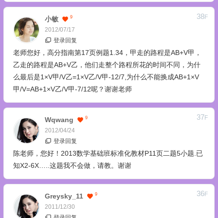
38
F
9
小敏
2012/07/17
登录回复
老师您好，高分指南第17页例题1.34，甲走的路程是AB+V甲，
乙走的路程是AB+V乙，他们走整个路程所花的时间不同，为什
么最后是1×V甲/V乙=1×V乙/V甲-12/7,为什么不能换成AB+1×V
甲/V=AB+1×V乙/V甲-7/12呢？谢谢老师
37
F
9
Wqwang
2012/04/24
登录回复
陈老师，您好！2013数学基础班标准化教材P11页二题5小题.已
知X2-6X…..这题我不会做，请教。谢谢
36
F
9
Greysky_11
2011/12/30
登录回复