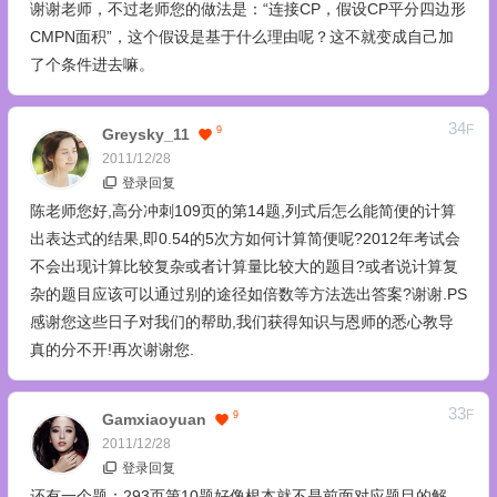
谢谢老师，不过老师您的做法是：“连接CP，假设CP平分四边形
CMPN面积”，这个假设是基于什么理由呢？这不就变成自己加
了个条件进去嘛。
34
F
9
Greysky_11
2011/12/28
登录回复
陈老师您好,高分冲刺109页的第14题,列式后怎么能简便的计算
出表达式的结果,即0.54的5次方如何计算简便呢?2012年考试会
不会出现计算比较复杂或者计算量比较大的题目?或者说计算复
杂的题目应该可以通过别的途径如倍数等方法选出答案?谢谢.PS
感谢您这些日子对我们的帮助,我们获得知识与恩师的悉心教导
真的分不开!再次谢谢您.
33
F
9
Gamxiaoyuan
2011/12/28
登录回复
还有一个题：293页第10题好像根本就不是前面对应题目的解