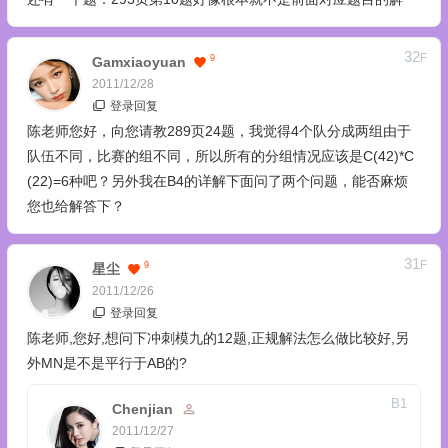
32
F
9
Gamxiaoyuan
2011/12/28
登录回复
陈老师您好，向您请教289页24题，我觉得4个队分成两组由于
队伍不同，比赛的组不同，所以所有的分组情况应该是C(42)*C
(22)=6种吧？另外我在B4的详解下面问了两个问题，能否麻烦
您也给解答下？
31
F
9
星尘
2011/12/26
登录回复
陈老师,您好,想问下冲刺模九的12题,正规解法怎么做比较好,另
外MN是不是平行于AB的?
B
1
Chenjian
2011/12/27