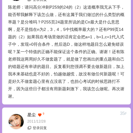
陈老师：请问高分冲刺P259的24的（2）这道概率我无从下手，
能否帮我解释下该怎么做，还有这属于我们做过的什么类型的概
率题？是分堆吗？P255页24题里所说的是Cn最大是什么意思
啊，是不是指在n为2，3，4，5中找概率最大的？还有P99页14
题的（2）如果我在考场里做的话肯定会把a=1，b=1,c=1代入式
子中，发现=0符合条件，然后选D，做这样地题目怎么避免错误
呢？某一个特值的正确不能保证这个条件的正确。谢谢！还有陈
老师我这两周好久不做套题了，就是做了您画出的重点题和自己
的错题还有串讲的题目。反复看到您强调不要去做新题目，加上
我本来基础也是不好的，怕越做越慌，故没有做任何新题呢！可
是好久不做套题心里有点没底了，也担心考试的时候思路打不
开，因为这些日子都没有用新题刺激下，我该怎么做呢。再次谢
谢。
35
F
9
星尘
2011/12/28
登录回复