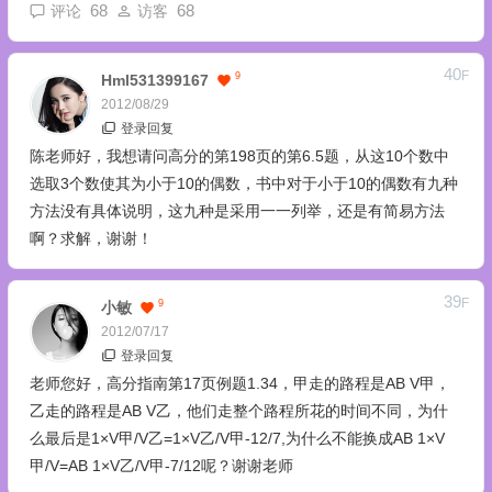
68
68
评论
访客
40
F
9
Hml531399167
2012/08/29
登录回复
陈老师好，我想请问高分的第198页的第6.5题，从这10个数中
选取3个数使其为小于10的偶数，书中对于小于10的偶数有九种
方法没有具体说明，这九种是采用一一列举，还是有简易方法
啊？求解，谢谢！
39
F
9
小敏
2012/07/17
登录回复
老师您好，高分指南第17页例题1.34，甲走的路程是AB V甲，
乙走的路程是AB V乙，他们走整个路程所花的时间不同，为什
么最后是1×V甲/V乙=1×V乙/V甲-12/7,为什么不能换成AB 1×V
甲/V=AB 1×V乙/V甲-7/12呢？谢谢老师